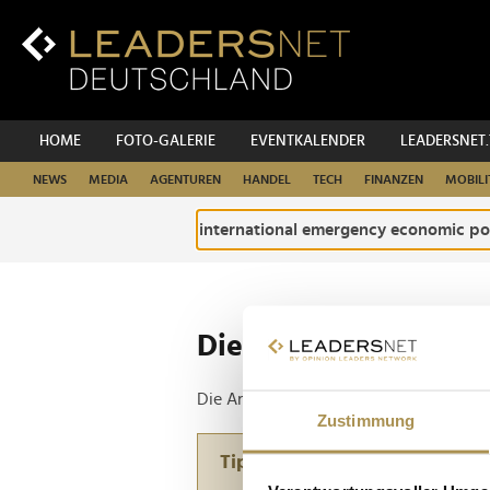
Zum
Inhalt
Zur
Fußzeilen-
Navigation
Zur
HOME
FOTO-GALERIE
EVENTKALENDER
LEADERSNET
Hauptnavigation
NEWS
MEDIA
AGENTUREN
HANDEL
TECH
FINANZEN
MOBILI
Die ganze Website d
Die Anfrage ergab 1 Treffer.
Zustimmung
Tipp