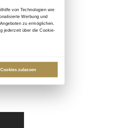
ithilfe von Technologien wie
onalisierte Werbung und
 Angeboten zu ermöglichen.
g jederzeit über die Cookie-
au sein können
zieren
Cookies zulassen
hre Präferenzen im
Abschnitt
 Medien anbieten zu können
hrer Verwendung unserer
 führen diese Informationen
ie im Rahmen Ihrer Nutzung