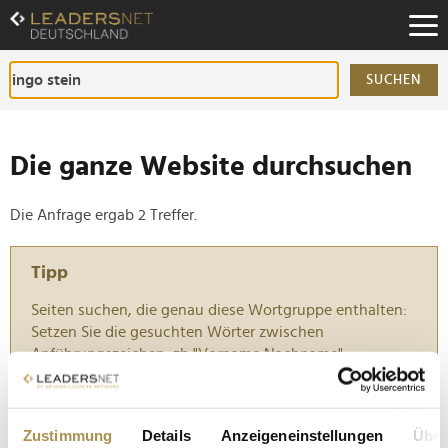
Zum
Inhalt
Zur
Fußzeilen-
SUCHEN
Navigation
Zur
Hauptnavigation
Die ganze Website durchsuchen
Die Anfrage ergab 2 Treffer.
Tipp
Seiten suchen, die genau diese Wortgruppe enthalten:
Setzen Sie die gesuchten Wörter zwischen
Anführungszeichen: zb "Vorname Nachname".
CEO Wolf Ingomar Faecks verlässt die Plan.Net-
Zustimmung
Details
Anzeigeneinstellungen
Über
Gruppe