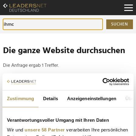
Zum
Inhalt
Zur
Fußzeilen-
SUCHEN
Navigation
Zur
Hauptnavigation
Die ganze Website durchsuchen
Die Anfrage ergab 1 Treffer.
Tipp
Seiten suchen, die genau diese Wortgruppe enthalten:
Zustimmung
Details
Anzeigeneinstellungen
Über
Setzen Sie die gesuchten Wörter zwischen
Anführungszeichen: zb "Vorname Nachname".
Verantwortungsvoller Umgang mit Ihren Daten
Optimus Bot: Teslas neuer Roboter beweist
Wir und
unsere 58 Partner
verarbeiten Ihre persönlichen
Fingerspitzengefühl