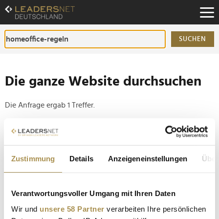
Zum
Inhalt
Zur
Fußzeilen-
SUCHEN
Navigation
Zur
Hauptnavigation
Die ganze Website durchsuchen
Die Anfrage ergab 1 Treffer.
Tipp
Seiten suchen, die genau diese Wortgruppe enthalten:
Zustimmung
Details
Anzeigeneinstellungen
Über
Setzen Sie die gesuchten Wörter zwischen
Anführungszeichen: zb "Vorname Nachname".
Verantwortungsvoller Umgang mit Ihren Daten
Deutsche Bank beschränkt Arbeit von zu Hause auf
Wir und
unsere 58 Partner
verarbeiten Ihre persönlichen
zwei Tage pro Woche