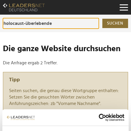
Zum
Inhalt
Zur
Fußzeilen-
SUCHEN
Navigation
Zur
Hauptnavigation
Die ganze Website durchsuchen
Die Anfrage ergab 2 Treffer.
Tipp
Seiten suchen, die genau diese Wortgruppe enthalten:
Setzen Sie die gesuchten Wörter zwischen
Anführungszeichen: zb "Vorname Nachname".
Margot Friedländer Stiftung: Aufruf zur
Nominierung für den Toleranzpreis 2024