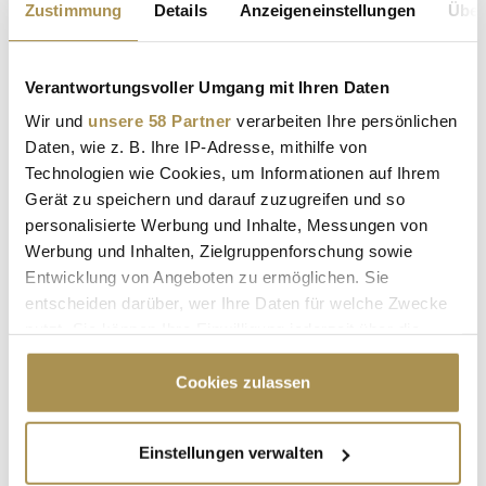
Zustimmung
Details
Anzeigeneinstellungen
Über
NEWS
| 01.08.2024
Die Holocaust-Überlebende Margot Friedländer, 102 Jahre alt,
Verantwortungsvoller Umgang mit Ihren Daten
bittet um Nominierungen für den nach ihr benannten
Margot-Friedländer-Preis. Dieser wird in diesem Jahr erstmals
Wir und
unsere 58 Partner
verarbeiten Ihre persönlichen
verliehen und soll Menschen und Organisationen ehren, die
Daten, wie z. B. Ihre IP-Adresse, mithilfe von
sich für Toleranz, Menschlichkeit und gegen Antisemitismus
Technologien wie Cookies, um Informationen auf Ihrem
sowie...
Gerät zu speichern und darauf zuzugreifen und so
personalisierte Werbung und Inhalte, Messungen von
Werbung und Inhalten, Zielgruppenforschung sowie
Stern-Preis 2024: Auszeichnungen für besten
Entwicklung von Angeboten zu ermöglichen. Sie
Journalismus
entscheiden darüber, wer Ihre Daten für welche Zwecke
NEWS
| 13.06.2024
nutzt. Sie können Ihre Einwilligung jederzeit über die
Cookie-Erklärung oder durch Klicken auf das Privacy
In Hamburg wurden die diesjährigen Preisträger des Stern-
Trigger Symbol ändern oder widerrufen
Cookies zulassen
Preises 2024 bekannt gegeben. Unter den Geehrten sind
Journalisten der "Süddeutschen Zeitung" für ihre Recherchen
zur Flugblatt-Affäre um Hubert Aiwanger sowie Autoren, die
Wenn Sie es erlauben, würden wir auch gerne:
Einstellungen verwalten
über Holocaust-Überlebende berichtet haben. Zahlreiche
Informationen über Ihre geografische Lage
geladene Gäste,...