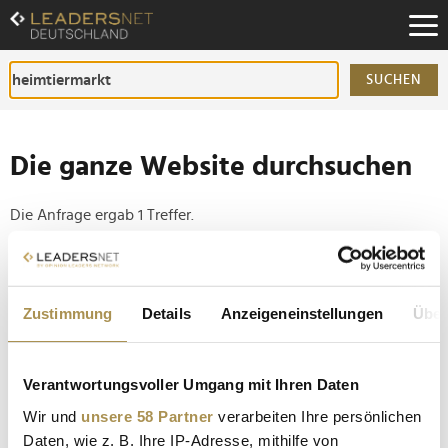
Zum
Inhalt
Zur
Fußzeilen-
SUCHEN
Navigation
Zur
Hauptnavigation
Die ganze Website durchsuchen
Die Anfrage ergab 1 Treffer.
Tipp
Seiten suchen, die genau diese Wortgruppe enthalten:
Zustimmung
Details
Anzeigeneinstellungen
Über
Setzen Sie die gesuchten Wörter zwischen
Anführungszeichen: zb "Vorname Nachname".
Verantwortungsvoller Umgang mit Ihren Daten
Wir und
unsere 58 Partner
verarbeiten Ihre persönlichen
Fressnapf kauft Arcaplanet in Italien
Daten, wie z. B. Ihre IP-Adresse, mithilfe von