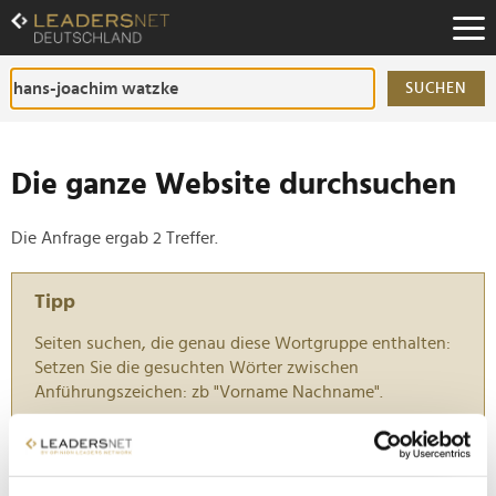
Zum
Inhalt
Zur
Fußzeilen-
SUCHEN
Navigation
Zur
Hauptnavigation
Die ganze Website durchsuchen
Die Anfrage ergab 2 Treffer.
Tipp
Seiten suchen, die genau diese Wortgruppe enthalten:
Setzen Sie die gesuchten Wörter zwischen
Anführungszeichen: zb "Vorname Nachname".
Bierhoff, Bayern, Red Bull: Lokale Helden, globales
Denken