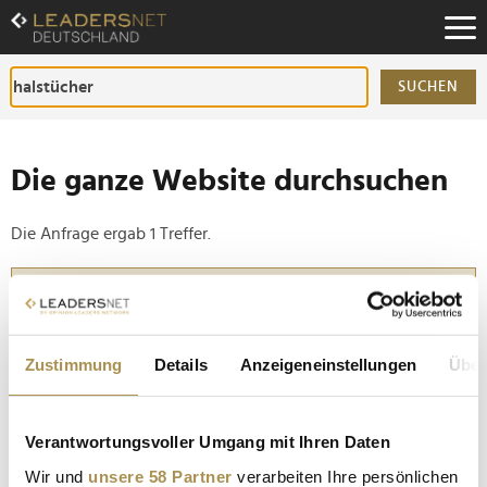
Zum
Inhalt
Zur
Fußzeilen-
SUCHEN
Navigation
Zur
Hauptnavigation
Die ganze Website durchsuchen
Die Anfrage ergab 1 Treffer.
Tipp
Seiten suchen, die genau diese Wortgruppe enthalten:
Setzen Sie die gesuchten Wörter zwischen
Zustimmung
Details
Anzeigeneinstellungen
Über
Anführungszeichen: zb "Vorname Nachname".
Verantwortungsvoller Umgang mit Ihren Daten
"Nachdem unser B2B Umsatz komplett wegbrach,
Wir und
unsere 58 Partner
verarbeiten Ihre persönlichen
haben wir die Marke 'Pietro Baldini' im B2C-