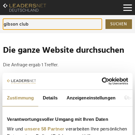
Zum
Inhalt
Zur
Fußzeilen-
SUCHEN
Navigation
Zur
Hauptnavigation
Die ganze Website durchsuchen
Die Anfrage ergab 1 Treffer.
Tipp
Seiten suchen, die genau diese Wortgruppe enthalten:
Zustimmung
Details
Anzeigeneinstellungen
Über
Setzen Sie die gesuchten Wörter zwischen
Anführungszeichen: zb "Vorname Nachname".
Verantwortungsvoller Umgang mit Ihren Daten
Judith Williams und Roland Berger als
Wir und
unsere 58 Partner
verarbeiten Ihre persönlichen
Ehrenpreisträger bei der Marken Gala 2.0