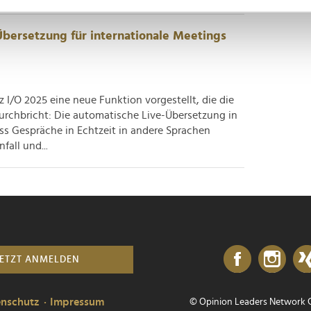
nhalte und Anzeigen zu personalisieren, Funktionen für soziale
bersetzung für internationale Meetings
Website zu analysieren. Außerdem geben wir Informationen zu I
r soziale Medien, Werbung und Analysen weiter. Unsere Partner
 Daten zusammen, die Sie ihnen bereitgestellt haben oder die s
 I/O 2025 eine neue Funktion vorgestellt, die die
n.
urchbricht: Die automatische Live-Übersetzung in
ss Gespräche in Echtzeit in andere Sprachen
fall und...
JETZT ANMELDEN
enschutz
Impressum
© Opinion Leaders Network