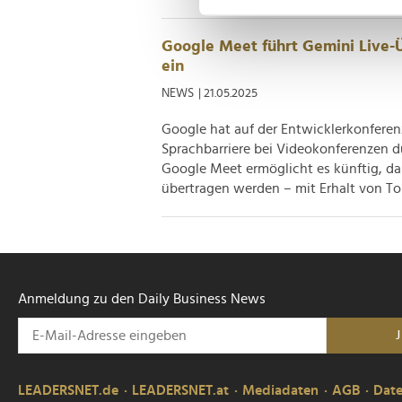
Einzelheiten
fest.
Wir verwenden Cookies, um I
Google Meet führt Gemini Live-Ü
und die Zugriffe auf unsere 
ein
Website an unsere Partner fü
NEWS
| 21.05.2025
möglicherweise mit weiteren
Google hat auf der Entwicklerkonferenz
der Dienste gesammelt habe
Sprachbarriere bei Videokonferenzen d
Google Meet ermöglicht es künftig, da
übertragen werden – mit Erhalt von Ton
Anmeldung zu den Daily Business News
LEADERSNET.de
LEADERSNET.at
Mediadaten
AGB
Dat