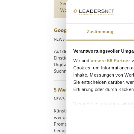
Seiten suchen, die genau diese Wor
Wörter zwischen Anführungszeiche
Googles KI-Offensive verändert
Zustimmung
NEWS
| 26.05.2026
Verantwortungsvoller Umgan
Auf der Entwicklerkonferenz Google I/O
Einstiegsseite zum Web sein, sondern d
Wir und
unsere 58 Partner
v
Digitalhandel. Durch die tiefe Integrat
Cookies, um Informationen a
Suchmaschine in einen autonomen...
Inhalte, Messungen von Werb
Sie entscheiden darüber, wer
Erklärung oder durch Klicken
5 Meta-Prompts, die der KI bes
NEWS
| 02.06.2025
Wenn Sie es erlauben, würde
Künstliche Intelligenz ist schnell, prä
Informationen über Ih
wer die richtigen Fragen stellt, bekom
Ihr Gerät durch aktiv
Prompt-Zusätze zielen darauf ab, quali
Erfahren Sie mehr darüber, w
herauszuholen. Die folgenden Meta-Pro