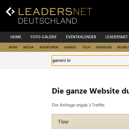
Zum
Inhalt
Zur
Fußzeilen-
Navigation
Zur
HOME
FOTO-GALERIE
EVENTKALENDER
LEADERSNET
Hauptnavigation
NEWS
MEDIA
AGENTUREN
HANDEL
TECH
FINANZEN
MOBILI
Die ganze Website d
Die Anfrage ergab 3 Treffer.
Tipp