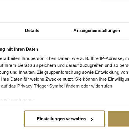
tgruppe enthalten: Setzen Sie die gesuchten
n: zb "Vorname Nachname".
 den Onlinehandel grundlegend
Details
Anzeigeneinstellungen
g mit Ihren Daten
 wurde klar: Google will nicht mehr nur die
ie zentrale Transaktionsplattform für den globalen
erarbeiten Ihre persönlichen Daten, wie z. B. Ihre IP-Adresse, m
ion der KI-Plattform Gemini verwandelt sich die
uf Ihrem Gerät zu speichern und darauf zuzugreifen und so pers
ung und Inhalten, Zielgruppenforschung sowie Entwicklung von
 Ihre Daten für welche Zwecke nutzt. Sie können Ihre Einwilligun
 auf das Privacy Trigger Symbol ändern oder widerrufen
sere Antworten entlocken
n wir auch gerne:
zise – und manchmal erstaunlich oberflächlich. Doch
re geografische Lage erfassen, welche bis auf einige Meter gen
mt mehr als nur Standardwissen. Diese fünf
es Scannen nach bestimmten Merkmalen (Fingerprinting) identifi
Einstellungen verwalten
tativ bessere und tiefere Antworten aus der KI
ie Ihre persönlichen Daten verarbeitet werden, und legen Sie I
mpts...