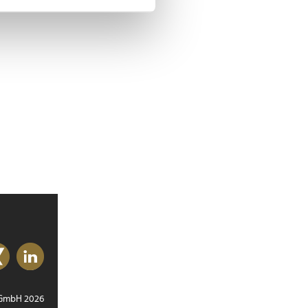
 Medien anbieten zu können
hrer Verwendung unserer
 führen diese Informationen
ie im Rahmen Ihrer Nutzung
 GmbH 2026