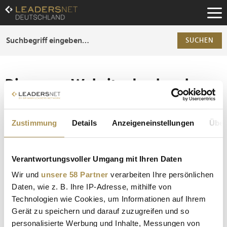
Zum
Inhalt
Zur
Fußzeilen-
SUCHEN
Navigation
Zur
Hauptnavigation
Die ganze Website durchsuchen
Die Anfrage ergab 0 Treffer.
Zustimmung
Details
Anzeigeneinstellungen
Über
Tipp
Seiten suchen, die genau diese Wortgruppe enthalten:
Verantwortungsvoller Umgang mit Ihren Daten
Setzen Sie die gesuchten Wörter zwischen
Wir und
unsere 58 Partner
verarbeiten Ihre persönlichen
Anführungszeichen: zb "Vorname Nachname".
Daten, wie z. B. Ihre IP-Adresse, mithilfe von
Technologien wie Cookies, um Informationen auf Ihrem
Gerät zu speichern und darauf zuzugreifen und so
personalisierte Werbung und Inhalte, Messungen von