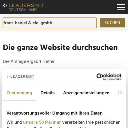
Zum
Inhalt
Zur
Fußzeilen-
SUCHEN
Navigation
Zur
Hauptnavigation
Die ganze Website durchsuchen
Die Anfrage ergab 1 Treffer.
Tipp
Seiten suchen, die genau diese Wortgruppe enthalten:
Zustimmung
Details
Anzeigeneinstellungen
Über
Setzen Sie die gesuchten Wörter zwischen
Anführungszeichen: zb "Vorname Nachname".
Verantwortungsvoller Umgang mit Ihren Daten
Biesterfeld AG: Stephan Glander übernimmt
Wir und
unsere 58 Partner
verarbeiten Ihre persönlichen
Vorstandsvorsitz