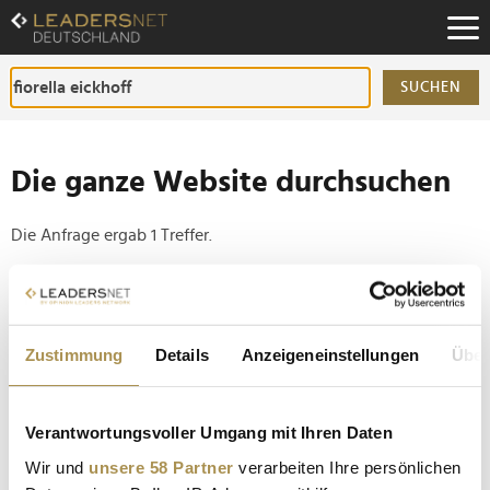
Zum
Inhalt
Zur
Fußzeilen-
SUCHEN
Navigation
Zur
Hauptnavigation
Die ganze Website durchsuchen
Die Anfrage ergab 1 Treffer.
Tipp
Seiten suchen, die genau diese Wortgruppe enthalten:
Zustimmung
Details
Anzeigeneinstellungen
Über
Setzen Sie die gesuchten Wörter zwischen
Anführungszeichen: zb "Vorname Nachname".
Verantwortungsvoller Umgang mit Ihren Daten
Die Diabetes-Charity-Gala wurde zur Influencer-
Wir und
unsere 58 Partner
verarbeiten Ihre persönlichen
Show