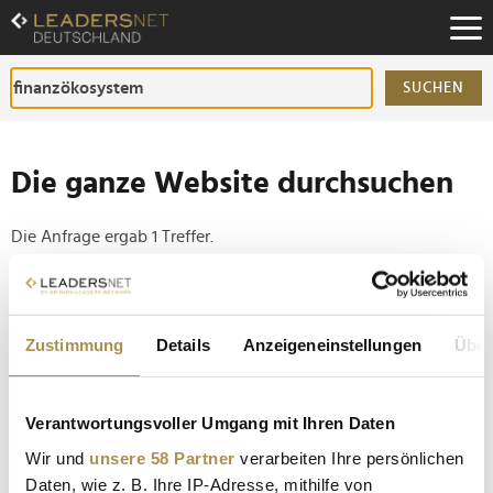
Zum
Inhalt
Zur
Fußzeilen-
SUCHEN
Navigation
Zur
Hauptnavigation
Die ganze Website durchsuchen
Die Anfrage ergab 1 Treffer.
Tipp
Seiten suchen, die genau diese Wortgruppe enthalten:
Zustimmung
Details
Anzeigeneinstellungen
Über
Setzen Sie die gesuchten Wörter zwischen
Anführungszeichen: zb "Vorname Nachname".
Verantwortungsvoller Umgang mit Ihren Daten
Wir und
unsere 58 Partner
verarbeiten Ihre persönlichen
Klimawandel versucht wirtschaftliche Schäden in
Daten, wie z. B. Ihre IP-Adresse, mithilfe von
Milliardenhöhe