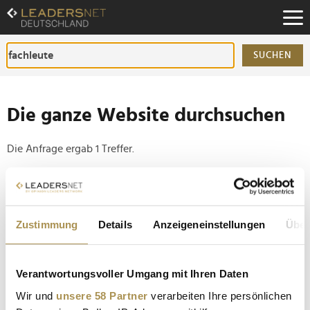
Zum
Inhalt
Zur
Fußzeilen-
SUCHEN
Navigation
Zur
Hauptnavigation
Die ganze Website durchsuchen
Die Anfrage ergab 1 Treffer.
Tipp
Seiten suchen, die genau diese Wortgruppe enthalten:
Zustimmung
Details
Anzeigeneinstellungen
Über
Setzen Sie die gesuchten Wörter zwischen
Anführungszeichen: zb "Vorname Nachname".
Verantwortungsvoller Umgang mit Ihren Daten
Journalismus gegen Social Media: Klarer Sieger im
Wir und
unsere 58 Partner
verarbeiten Ihre persönlichen
PR-Einflussranking