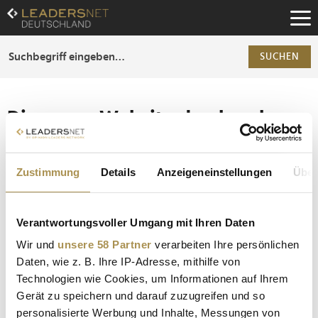
Zum
Inhalt
Zur
Fußzeilen-
SUCHEN
Navigation
Zur
Hauptnavigation
Die ganze Website durchsuchen
Die Anfrage ergab 0 Treffer.
Zustimmung
Details
Anzeigeneinstellungen
Über
Tipp
Seiten suchen, die genau diese Wortgruppe enthalten:
Verantwortungsvoller Umgang mit Ihren Daten
Setzen Sie die gesuchten Wörter zwischen
Wir und
unsere 58 Partner
verarbeiten Ihre persönlichen
Anführungszeichen: zb "Vorname Nachname".
Daten, wie z. B. Ihre IP-Adresse, mithilfe von
Technologien wie Cookies, um Informationen auf Ihrem
Gerät zu speichern und darauf zuzugreifen und so
personalisierte Werbung und Inhalte, Messungen von