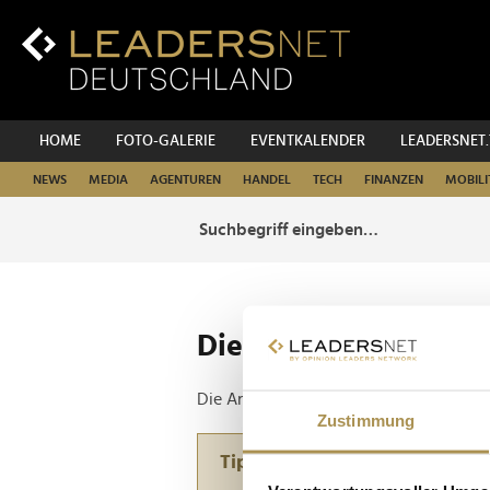
Zum
Inhalt
Zur
Fußzeilen-
Navigation
Zur
HOME
FOTO-GALERIE
EVENTKALENDER
LEADERSNET
Hauptnavigation
NEWS
MEDIA
AGENTUREN
HANDEL
TECH
FINANZEN
MOBILI
Die ganze Website d
Die Anfrage ergab 0 Treffer.
Zustimmung
Tipp