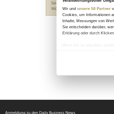
Verantwortungsvoller Umgan
Seiten suchen, die genau diese Wor
Wir und
unsere 58 Partner
v
Wörter zwischen Anführungszeiche
Cookies, um Informationen a
Inhalte, Messungen von Werb
Sie entscheiden darüber, wer
Erklärung oder durch Klicken
Wenn Sie es erlauben, würde
Informationen über Ih
Ihr Gerät durch aktiv
Erfahren Sie mehr darüber, w
Einzelheiten
fest.
Wir verwenden Cookies, um I
und die Zugriffe auf unsere 
Website an unsere Partner fü
möglicherweise mit weiteren
der Dienste gesammelt habe
Anmeldung zu den Daily Business News