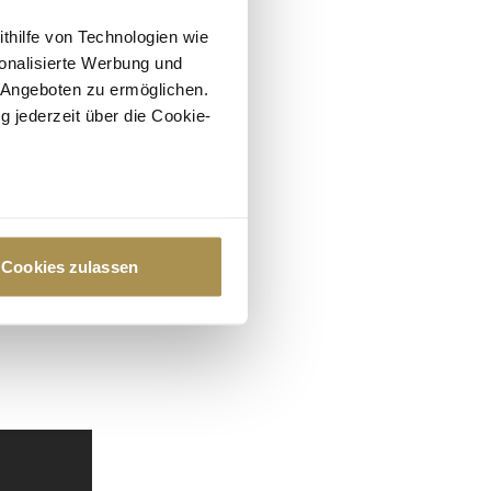
ithilfe von Technologien wie
onalisierte Werbung und
 Angeboten zu ermöglichen.
g jederzeit über die Cookie-
au sein können
zieren
Cookies zulassen
hre Präferenzen im
Abschnitt
 Medien anbieten zu können
hrer Verwendung unserer
 führen diese Informationen
ie im Rahmen Ihrer Nutzung