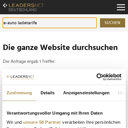
Zum
Inhalt
Zur
Fußzeilen-
SUCHEN
Navigation
Zur
Hauptnavigation
Die ganze Website durchsuchen
Die Anfrage ergab 1 Treffer.
Tipp
Seiten suchen, die genau diese Wortgruppe enthalten:
Zustimmung
Details
Anzeigeneinstellungen
Über
Setzen Sie die gesuchten Wörter zwischen
Anführungszeichen: zb "Vorname Nachname".
Verantwortungsvoller Umgang mit Ihren Daten
Schnellladen an Autobahnen bis zu 62 Prozent
Wir und
unsere 58 Partner
verarbeiten Ihre persönlichen
teurer