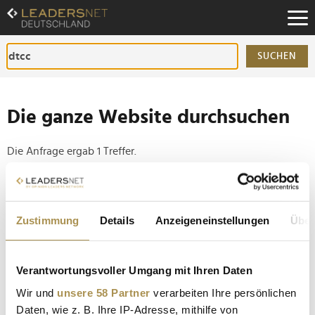
Zum
Inhalt
Zur
Fußzeilen-
SUCHEN
Navigation
Zur
Hauptnavigation
Die ganze Website durchsuchen
Die Anfrage ergab 1 Treffer.
Tipp
Seiten suchen, die genau diese Wortgruppe enthalten:
Zustimmung
Details
Anzeigeneinstellungen
Über
Setzen Sie die gesuchten Wörter zwischen
Anführungszeichen: zb "Vorname Nachname".
Verantwortungsvoller Umgang mit Ihren Daten
Wir und
unsere 58 Partner
verarbeiten Ihre persönlichen
Klimawandel versucht wirtschaftliche Schäden in
Daten, wie z. B. Ihre IP-Adresse, mithilfe von
Milliardenhöhe