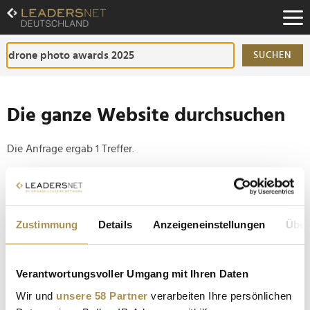
Zum
Inhalt
Zur
Fußzeilen-
SUCHEN
Navigation
Zur
Hauptnavigation
Die ganze Website durchsuchen
Die Anfrage ergab 1 Treffer.
Tipp
Seiten suchen, die genau diese Wortgruppe enthalten:
Zustimmung
Details
Anzeigeneinstellungen
Über
Setzen Sie die gesuchten Wörter zwischen
Anführungszeichen: zb "Vorname Nachname".
Verantwortungsvoller Umgang mit Ihren Daten
Deutscher Dennis Schmelz schießt bestes
Wir und
unsere 58 Partner
verarbeiten Ihre persönlichen
Drohnenfoto des Jahres