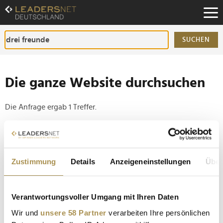
Zum
Inhalt
Zur
Fußzeilen-
SUCHEN
Navigation
Zur
Hauptnavigation
Die ganze Website durchsuchen
Die Anfrage ergab 1 Treffer.
Tipp
Seiten suchen, die genau diese Wortgruppe enthalten:
Zustimmung
Details
Anzeigeneinstellungen
Über
Setzen Sie die gesuchten Wörter zwischen
Anführungszeichen: zb "Vorname Nachname".
Verantwortungsvoller Umgang mit Ihren Daten
Joko Winterscheidt und Matthias Schweighöfer
Wir und
unsere 58 Partner
verarbeiten Ihre persönlichen
präsentieren alkoholfreien Rosé-Wein