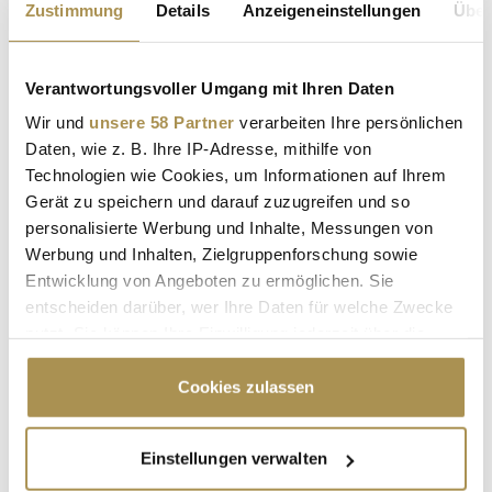
Zustimmung
Details
Anzeigeneinstellungen
Über
NEWS
| 26.11.2023
Bundesinnenministerin Nancy Faeser überreichte am Freitag
Verantwortungsvoller Umgang mit Ihren Daten
in Düsseldorf vor 1.000 Gästen den ersten Deutschen
Nachhaltigkeitspreis Sport. Die Auszeichnung, initiiert von
Wir und
unsere 58 Partner
verarbeiten Ihre persönlichen
Stefan Schulze-Hausmann und in Kooperation mit Partnern
Daten, wie z. B. Ihre IP-Adresse, mithilfe von
wie dem Deutschen Olympischen Sportbund (DOSB), würdigt
Technologien wie Cookies, um Informationen auf Ihrem
ab 2023...
Gerät zu speichern und darauf zuzugreifen und so
personalisierte Werbung und Inhalte, Messungen von
Werbung und Inhalten, Zielgruppenforschung sowie
Deutscher Nachhaltigkeitspreis 2023: 100 Vorreiter
Entwicklung von Angeboten zu ermöglichen. Sie
der Transformation in der deutschen Wirtschaft
entscheiden darüber, wer Ihre Daten für welche Zwecke
NEWS
| 01.11.2023
nutzt. Sie können Ihre Einwilligung jederzeit über die
Cookie-Erklärung oder durch Klicken auf das Privacy
Der Deutsche Nachhaltigkeitspreis hat kürzlich die Gewinner
Trigger Symbol ändern oder widerrufen
Cookies zulassen
seines diesjährigen Wettbewerbs bekannt gegeben, bei dem
erstmalig die "100 Vorreiter der Transformation in der
deutschen Wirtschaft" ausgezeichnet wurden. Dieser
Wenn Sie es erlauben, würden wir auch gerne:
Einstellungen verwalten
nationale Nachhaltigkeitswettbewerb ist der bisher
Informationen über Ihre geografische Lage
umfangreichste seiner Art...