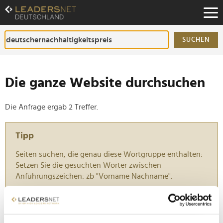
Zum
Inhalt
Zur
Fußzeilen-
SUCHEN
Navigation
Zur
Hauptnavigation
Die ganze Website durchsuchen
Die Anfrage ergab 2 Treffer.
Tipp
Seiten suchen, die genau diese Wortgruppe enthalten:
Setzen Sie die gesuchten Wörter zwischen
Anführungszeichen: zb "Vorname Nachname".
Deutsche Sportwelt feiert innovative Projekte beim
Deutschen Nachhaltigkeitspreis