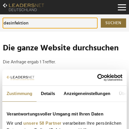
Zum
Inhalt
Zur
Fußzeilen-
SUCHEN
Navigation
Zur
Hauptnavigation
Die ganze Website durchsuchen
Die Anfrage ergab 1 Treffer.
Tipp
Seiten suchen, die genau diese Wortgruppe enthalten:
Zustimmung
Details
Anzeigeneinstellungen
Über
Setzen Sie die gesuchten Wörter zwischen
Anführungszeichen: zb "Vorname Nachname".
Verantwortungsvoller Umgang mit Ihren Daten
Amsterdam und German Innovation Award:
Wir und
unsere 58 Partner
verarbeiten Ihre persönlichen
Hagleitner baut Siegesserie aus