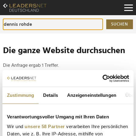
Zum
Inhalt
Zur
Fußzeilen-
SUCHEN
Navigation
Zur
Hauptnavigation
Die ganze Website durchsuchen
Die Anfrage ergab 1 Treffer.
Tipp
Seiten suchen, die genau diese Wortgruppe enthalten:
Zustimmung
Details
Anzeigeneinstellungen
Über
Setzen Sie die gesuchten Wörter zwischen
Anführungszeichen: zb "Vorname Nachname".
Verantwortungsvoller Umgang mit Ihren Daten
Wir und
unsere 58 Partner
verarbeiten Ihre persönlichen
Bund erteilt Staatshilfen für Lilium eine Absage
Daten, wie z. B. Ihre IP-Adresse, mithilfe von