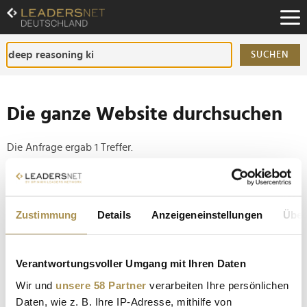
Zum
Inhalt
Zur
Fußzeilen-
SUCHEN
Navigation
Zur
Hauptnavigation
Die ganze Website durchsuchen
Die Anfrage ergab 1 Treffer.
Tipp
Seiten suchen, die genau diese Wortgruppe enthalten:
Zustimmung
Details
Anzeigeneinstellungen
Über
Setzen Sie die gesuchten Wörter zwischen
Anführungszeichen: zb "Vorname Nachname".
Verantwortungsvoller Umgang mit Ihren Daten
Wir und
unsere 58 Partner
verarbeiten Ihre persönlichen
GPT-5 von OpenAI startet nächste KI-Revolution
Daten, wie z. B. Ihre IP-Adresse, mithilfe von