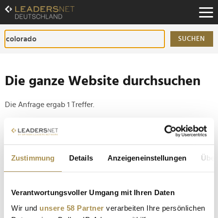
Zum
Inhalt
Zur
Fußzeilen-
SUCHEN
Navigation
Zur
Hauptnavigation
Die ganze Website durchsuchen
Die Anfrage ergab 1 Treffer.
Tipp
Seiten suchen, die genau diese Wortgruppe enthalten:
Zustimmung
Details
Anzeigeneinstellungen
Über
Setzen Sie die gesuchten Wörter zwischen
Anführungszeichen: zb "Vorname Nachname".
Verantwortungsvoller Umgang mit Ihren Daten
Philip Morris: Politik verhindert Zigaretten-
Wir und
unsere 58 Partner
verarbeiten Ihre persönlichen
Alternative in Deutschland