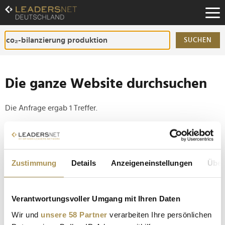
Zum
Inhalt
Zur
Fußzeilen-
SUCHEN
Navigation
Zur
Hauptnavigation
Die ganze Website durchsuchen
Die Anfrage ergab 1 Treffer.
Tipp
Seiten suchen, die genau diese Wortgruppe enthalten:
Zustimmung
Details
Anzeigeneinstellungen
Über
Setzen Sie die gesuchten Wörter zwischen
Anführungszeichen: zb "Vorname Nachname".
Verantwortungsvoller Umgang mit Ihren Daten
Fabian Schwarzer: "Technologie und Daten spielen
Wir und
unsere 58 Partner
verarbeiten Ihre persönlichen
eine entscheidende Rolle im Kampf gegen den...