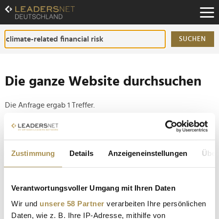
Zum
Inhalt
Zur
Fußzeilen-
SUCHEN
Navigation
Zur
Hauptnavigation
Die ganze Website durchsuchen
Die Anfrage ergab 1 Treffer.
Tipp
Seiten suchen, die genau diese Wortgruppe enthalten:
Zustimmung
Details
Anzeigeneinstellungen
Über
Setzen Sie die gesuchten Wörter zwischen
Anführungszeichen: zb "Vorname Nachname".
Verantwortungsvoller Umgang mit Ihren Daten
Wir und
unsere 58 Partner
verarbeiten Ihre persönlichen
Klimawandel versucht wirtschaftliche Schäden in
Daten, wie z. B. Ihre IP-Adresse, mithilfe von
Milliardenhöhe