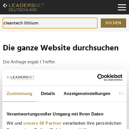
Zum
Inhalt
Zur
Fußzeilen-
SUCHEN
Navigation
Zur
Hauptnavigation
Die ganze Website durchsuchen
Die Anfrage ergab 1 Treffer.
Tipp
Seiten suchen, die genau diese Wortgruppe enthalten:
Zustimmung
Details
Anzeigeneinstellungen
Über
Setzen Sie die gesuchten Wörter zwischen
Anführungszeichen: zb "Vorname Nachname".
Verantwortungsvoller Umgang mit Ihren Daten
"Unser Lithium erfüllt die hohen Ansprüche an
Wir und
unsere 58 Partner
verarbeiten Ihre persönlichen
batteriefähiges Material"