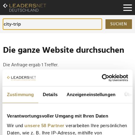
Zum
Inhalt
Zur
Fußzeilen-
SUCHEN
Navigation
Zur
Hauptnavigation
Die ganze Website durchsuchen
Die Anfrage ergab 1 Treffer.
Tipp
Seiten suchen, die genau diese Wortgruppe enthalten:
Zustimmung
Details
Anzeigeneinstellungen
Über
Setzen Sie die gesuchten Wörter zwischen
Anführungszeichen: zb "Vorname Nachname".
Verantwortungsvoller Umgang mit Ihren Daten
Wir und
unsere 58 Partner
verarbeiten Ihre persönlichen
Die günstigsten Städte für einen City-Trip in Europa
Daten, wie z. B. Ihre IP-Adresse, mithilfe von