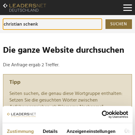
Zum
Inhalt
Zur
Fußzeilen-
SUCHEN
Navigation
Zur
Hauptnavigation
Die ganze Website durchsuchen
Die Anfrage ergab 2 Treffer.
Tipp
Seiten suchen, die genau diese Wortgruppe enthalten:
Setzen Sie die gesuchten Wörter zwischen
Anführungszeichen: zb "Vorname Nachname".
Škoda: Europcar-Aufsichtsratschef Holger Peters
Zustimmung
Details
Anzeigeneinstellungen
Über
wird neues Vorstandsmitglied für Finanzen und IT