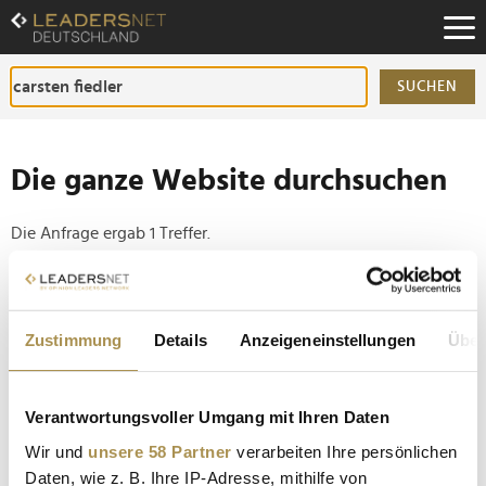
Zum
Inhalt
Zur
Fußzeilen-
SUCHEN
Navigation
Zur
Hauptnavigation
Die ganze Website durchsuchen
Die Anfrage ergab 1 Treffer.
Tipp
Seiten suchen, die genau diese Wortgruppe enthalten:
Zustimmung
Details
Anzeigeneinstellungen
Über
Setzen Sie die gesuchten Wörter zwischen
Anführungszeichen: zb "Vorname Nachname".
Verantwortungsvoller Umgang mit Ihren Daten
Wir und
unsere 58 Partner
verarbeiten Ihre persönlichen
Personalie: Carsten Fiedler
Daten, wie z. B. Ihre IP-Adresse, mithilfe von