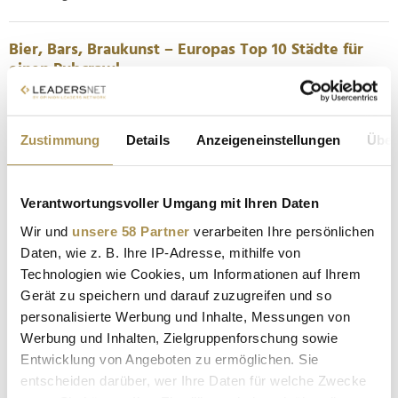
Bier, Bars, Braukunst – Europas Top 10 Städte für
einen Pubcrawl
NEWS
| 13.08.2025
Wer an europäische Biermetropolen denkt, hat vermutlich
Zustimmung
Details
Anzeigeneinstellungen
Über
München, Brüssel oder Dublin im Kopf. Doch laut einer neuen
Analyse liegen die wahren Hotspots 2025 ganz woanders –
und überraschen selbst gestandene Bierfans. Zehn Städte, ein
Verantwortungsvoller Umgang mit Ihren Daten
Ziel: perfekter Biergenuss. Dieses Ranking des britischen...
Wir und
unsere 58 Partner
verarbeiten Ihre persönlichen
Daten, wie z. B. Ihre IP-Adresse, mithilfe von
Die besten Orte für ein verlängertes Winter-
Technologien wie Cookies, um Informationen auf Ihrem
Wochenende in Europa
Gerät zu speichern und darauf zuzugreifen und so
NEWS
| 26.11.2024
personalisierte Werbung und Inhalte, Messungen von
Werbung und Inhalten, Zielgruppenforschung sowie
Schnee, Stille und spektakuläre Aussichten oder doch lieber
Entwicklung von Angeboten zu ermöglichen. Sie
Shopping-Gewusel? Ein Wochenende im Winter kann mehr
entscheiden darüber, wer Ihre Daten für welche Zwecke
sein als Glühwein und Kerzenschein. Europas Vielfalt an Orten