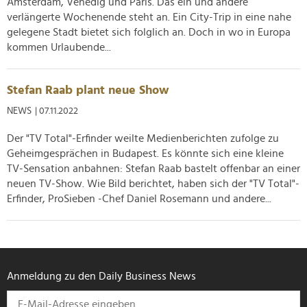
Amsterdam, Venedig und Paris. Das ein und andere
soziale Medien, Werbung und Analysen weiter. Unsere
verlängerte Wochenende steht an. Ein City-Trip in eine nahe
Partner führen diese Informationen möglicherweise mit
gelegene Stadt bietet sich folglich an. Doch in wo in Europa
weiteren Daten zusammen, die Sie ihnen bereitgestellt
kommen Urlaubende...
haben oder die sie im Rahmen Ihrer Nutzung der Dienste
gesammelt haben.
Stefan Raab plant neue Show
NEWS
| 07.11.2022
Der "TV Total"-Erfinder weilte Medienberichten zufolge zu
Geheimgesprächen in Budapest. Es könnte sich eine kleine
TV-Sensation anbahnen: Stefan Raab bastelt offenbar an einer
neuen TV-Show. Wie Bild berichtet, haben sich der "TV Total"-
Erfinder, ProSieben -Chef Daniel Rosemann und andere...
Anmeldung zu den Daily Business News