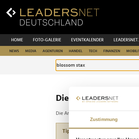
Zum
Inhalt
Zur
Fußzeilen-
Navigation
Zur
HOME
FOTO-GALERIE
EVENTKALENDER
LEADERSNET
Hauptnavigation
NEWS
MEDIA
AGENTUREN
HANDEL
TECH
FINANZEN
MOBILI
Die ganze Website d
Die Anfrage ergab 1 Treffer.
Zustimmung
Tipp