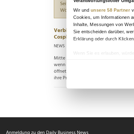
Verantwortungsvoller Umgan
Seiten suchen, die genau diese Wor
Wir und
unsere 58 Partner
v
Wörter zwischen Anführungszeiche
Cookies, um Informationen a
Inhalte, Messungen von Werb
Verbindung statt Fremdkörper: Er
Sie entscheiden darüber, wer
Cosplay-Charaktere
Erklärung oder durch Klicken
NEWS
| 29.09.2024
Wenn Sie es erlauben, würde
Mitte Oktober stellt Hamburg den bund
Informationen über Ih
wenn die dritte Ausgabe der Manga-, 
Ihr Gerät durch aktiv
öffnet. Natürlich werden sich Untern
Erfahren Sie mehr darüber, w
ihre Produkte schmackhaft zu machen – 
Einzelheiten
fest.
Wir verwenden Cookies, um I
und die Zugriffe auf unsere 
Website an unsere Partner fü
möglicherweise mit weiteren
der Dienste gesammelt habe
Anmeldung zu den Daily Business News