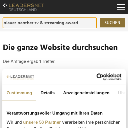
Zum
Inhalt
Zur
Fußzeilen-
SUCHEN
Navigation
Zur
Hauptnavigation
Die ganze Website durchsuchen
Die Anfrage ergab 1 Treffer.
Tipp
Seiten suchen, die genau diese Wortgruppe enthalten:
Zustimmung
Details
Anzeigeneinstellungen
Über
Setzen Sie die gesuchten Wörter zwischen
Anführungszeichen: zb "Vorname Nachname".
Verantwortungsvoller Umgang mit Ihren Daten
Blauer Panther: Das war der TV- und Streaming-
Wir und
unsere 58 Partner
verarbeiten Ihre persönlichen
Award