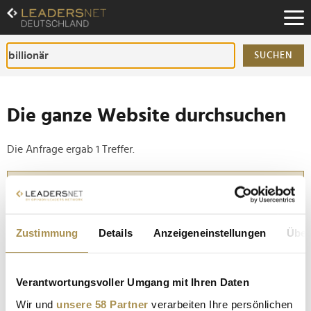
Zum
Inhalt
Zur
Fußzeilen-
SUCHEN
Navigation
Zur
Hauptnavigation
Die ganze Website durchsuchen
Die Anfrage ergab 1 Treffer.
Tipp
Seiten suchen, die genau diese Wortgruppe enthalten:
Setzen Sie die gesuchten Wörter zwischen
Zustimmung
Details
Anzeigeneinstellungen
Über
Anführungszeichen: zb "Vorname Nachname".
Verantwortungsvoller Umgang mit Ihren Daten
Billionär Elon Musk: "Andere verfolgen nicht die
Wir und
unsere 58 Partner
verarbeiten Ihre persönlichen
notwendige Technologie, um multiplanetar zu