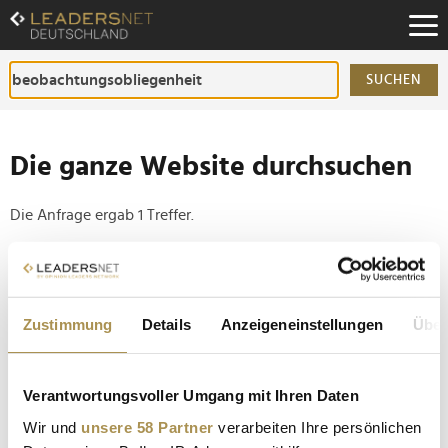
Zum
Inhalt
Zur
Fußzeilen-
SUCHEN
Navigation
Zur
Hauptnavigation
Die ganze Website durchsuchen
Die Anfrage ergab 1 Treffer.
Tipp
Seiten suchen, die genau diese Wortgruppe enthalten:
Zustimmung
Details
Anzeigeneinstellungen
Über
Setzen Sie die gesuchten Wörter zwischen
Anführungszeichen: zb "Vorname Nachname".
Verantwortungsvoller Umgang mit Ihren Daten
Solidaritätszuschlag bleibt - FDP scheitert vor
Wir und
unsere 58 Partner
verarbeiten Ihre persönlichen
Bundesverfassungsgericht