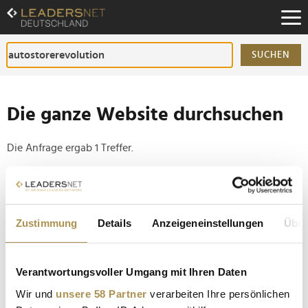
Zum
Inhalt
Zur
Fußzeilen-
SUCHEN
Navigation
Zur
Hauptnavigation
Die ganze Website durchsuchen
Die Anfrage ergab 1 Treffer.
Tipp
Seiten suchen, die genau diese Wortgruppe enthalten:
Zustimmung
Details
Anzeigeneinstellungen
Über
Setzen Sie die gesuchten Wörter zwischen
Anführungszeichen: zb "Vorname Nachname".
Verantwortungsvoller Umgang mit Ihren Daten
Logistics Hall of Fame: Gala-Empfang in Berlin mit
Wir und
unsere 58 Partner
verarbeiten Ihre persönlichen
über 200 internationalen Gästen