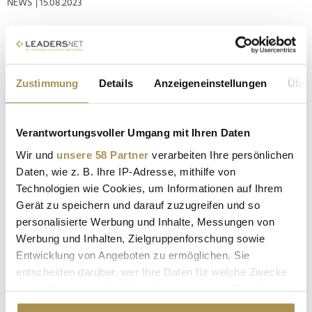
NEWS
| 15.08.2023
Firma: Axel Springer Auto-Verlag Position: Stellvertretende
Chefredakteurin Auto Bild Mitte August 2023 übernimmt Lena
Trautermann (32) die Position der Stellvertretenden
Chefredakteurin von der im Axel Springer Auto-Verlag
Zustimmung
Details
Anzeigeneinstellungen
Über
erscheinenden Automobil-Zeitschrift Auto Bild . Sie ergänzt
die Chefredaktion...
Verantwortungsvoller Umgang mit Ihren Daten
Ex-"Auto Bild"-Chefredakteur wird
Wir und
unsere 58 Partner
verarbeiten Ihre persönlichen
Kommunikationschef bei Škoda
Daten, wie z. B. Ihre IP-Adresse, mithilfe von
Technologien wie Cookies, um Informationen auf Ihrem
NEWS
| 27.06.2023
Gerät zu speichern und darauf zuzugreifen und so
Die bisherige Kommunikationschefin Ariane Kilian wird
personalisierte Werbung und Inhalte, Messungen von
den Volkswagen-Konzern aus persönlichen Gründen
Werbung und Inhalten, Zielgruppenforschung sowie
vorübergehend verlassen. Tom Drechsler übernimmt zum 1.
Entwicklung von Angeboten zu ermöglichen. Sie
Juli die Leitung der Škoda-Kommunikation. Bis März 2023 war
entscheiden darüber, wer Ihre Daten für welche Zwecke
er Chefredakteur von Auto Bild und Geschäftsführer der Auto-
nutzt. Sie können Ihre Einwilligung jederzeit über die
Bild -Gruppe. Damit...
Cookie-Erklärung oder durch Klicken auf das Privacy