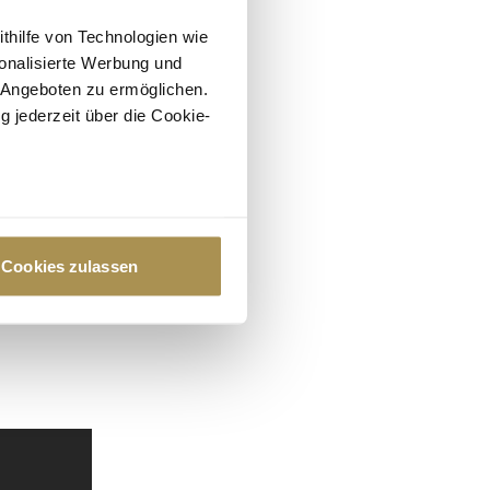
ithilfe von Technologien wie
onalisierte Werbung und
 Angeboten zu ermöglichen.
g jederzeit über die Cookie-
au sein können
zieren
Cookies zulassen
hre Präferenzen im
Abschnitt
 Medien anbieten zu können
hrer Verwendung unserer
 führen diese Informationen
ie im Rahmen Ihrer Nutzung