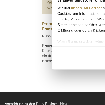
Verantwortungsvoller Umgan
Seiten suchen, die genau diese Wor
Wir und
unsere 58 Partner
v
Wörter zwischen Anführungszeiche
Cookies, um Informationen a
Inhalte, Messungen von Werb
Premiere von "Paddington in Per
Sie entscheiden darüber, wer
Franziska Giffey
Erklärung oder durch Klicken
NEWS
| 20.01.2025
Wenn Sie es erlauben, würde
Kleiner Bär, große Fußstapfen: Nachde
Informationen über Ih
Kritikern und Publikum für Begeisteru
Ihr Gerät durch aktiv
ein drittes Kino-Abenteuer in den Start
Erfahren Sie mehr darüber, w
heimische Peru zieht, hat sich die...
Einzelheiten
fest.
Wir verwenden Cookies, um I
und die Zugriffe auf unsere 
Website an unsere Partner fü
möglicherweise mit weiteren
der Dienste gesammelt habe
Anmeldung zu den Daily Business News