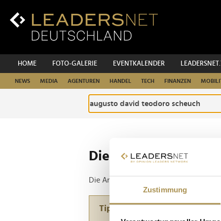
Zum
Inhalt
Zur
Fußzeilen-
Navigation
Zur
HOME
FOTO-GALERIE
EVENTKALENDER
LEADERSNET
Hauptnavigation
NEWS
MEDIA
AGENTUREN
HANDEL
TECH
FINANZEN
MOBILI
Die ganze Website d
Die Anfrage ergab 1 Treffer.
Zustimmung
Tipp