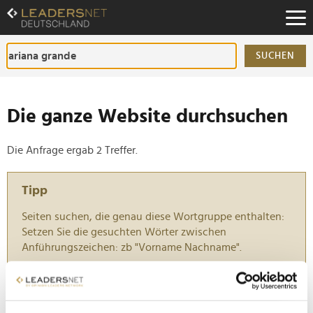
Zum
Inhalt
Zur
Fußzeilen-
SUCHEN
Navigation
Zur
Hauptnavigation
Die ganze Website durchsuchen
Die Anfrage ergab 2 Treffer.
Tipp
Seiten suchen, die genau diese Wortgruppe enthalten:
Setzen Sie die gesuchten Wörter zwischen
Anführungszeichen: zb "Vorname Nachname".
MTV Video Music Awards: Alle Gewinner aus New
York