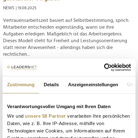
NEWS
| 19.08.2025
Vertrauensarbeitszeit basiert auf Selbstbestimmung, sprich:
Mitarbeiter entscheiden eigenständig, wann sie ihre
Aufgaben erledigen. Maßgeblich ist das Arbeitsergebnis.
Dieses Modell steht für Freiheit und Leistungsorientierung
statt reiner Anwesenheit - allerdings haben sich die
rechtlichen...
Die Arbeitswelt von morgen: Sechs zentrale
Ansätze für die Zukunft
Zustimmung
Details
Anzeigeneinstellungen
Über
NEWS
| 20.10.2024
Wie wird die Arbeitswelt der Zukunft aussehen? Der Wandel
Verantwortungsvoller Umgang mit Ihren Daten
ist bereits im Gange, und glaubt man internationalen Studien,
stehen tiefgreifende Veränderungen bevor. Sehen wir uns
Wir und
unsere 58 Partner
verarbeiten Ihre persönlichen
sechs zentrale Vorschläge an, die die Arbeitswelt von morgen
Daten, wie z. B. Ihre IP-Adresse, mithilfe von
prägen könnten – und hoffentlich werden. Die folgenden
Technologien wie Cookies, um Informationen auf Ihrem
Ansätze...