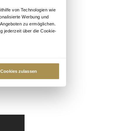
ithilfe von Technologien wie
onalisierte Werbung und
 Angeboten zu ermöglichen.
g jederzeit über die Cookie-
au sein können
zieren
Cookies zulassen
hre Präferenzen im
Abschnitt
 Medien anbieten zu können
hrer Verwendung unserer
 führen diese Informationen
ie im Rahmen Ihrer Nutzung