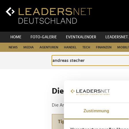
Zum
Inhalt
Zur
Fußzeilen-
Navigation
Zur
HOME
FOTO-GALERIE
EVENTKALENDER
LEADERSNET
Hauptnavigation
NEWS
MEDIA
AGENTUREN
HANDEL
TECH
FINANZEN
MOBILI
Die ganze Website d
Die Anfrage ergab 1 Treffer.
Zustimmung
Tipp