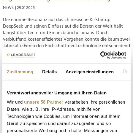
NEWS
| 29.01.2025
Die enorme Resonanz auf das chinesische KI-Startup
DeepSeek und seinen Einfluss auf die Börsen der Welt hallt
längst über Tech- und Finanzbranche hinaus. Durch
verblüffend kosteneffizientes Vorgehen könnte die kaum zwei
Jahre alte Firma den Fortschritt der Technologie entscheidend
prägen – und mit...
Telekom ist die wertvollste Marke Europas
Zustimmung
Details
Anzeigeneinstellungen
Über
NEWS
| 21.01.2025
Das auf Bewertung spezialisierte Unternehmen Brand Finance
Verantwortungsvoller Umgang mit Ihren Daten
hat mit den diesjährigen Brand Value Rankings einmal mehr
Wir und
unsere 58 Partner
verarbeiten Ihre persönlichen
die 500 wertvollsten Marken ermittelt. In den Top Ten bleibt
Daten, wie z. B. Ihre IP-Adresse, mithilfe von
neben den USA nur für asiatische Nationen Platz;
Technologien wie Cookies, um Informationen auf Ihrem
amerikanische Tech-Riesen dominieren insbesondere die
Gerät zu speichern und darauf zuzugreifen und so
vordersten Plätze....
personalisierte Werbung und Inhalte, Messungen von