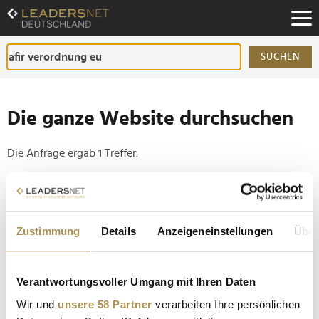
Zum
Inhalt
Zur
Fußzeilen-
SUCHEN
Navigation
Zur
Hauptnavigation
Die ganze Website durchsuchen
Die Anfrage ergab 1 Treffer.
Tipp
Seiten suchen, die genau diese Wortgruppe enthalten:
Zustimmung
Details
Anzeigeneinstellungen
Über
Setzen Sie die gesuchten Wörter zwischen
Anführungszeichen: zb "Vorname Nachname".
Verantwortungsvoller Umgang mit Ihren Daten
Schnellladen an Autobahnen bis zu 62 Prozent
Wir und
unsere 58 Partner
verarbeiten Ihre persönlichen
teurer