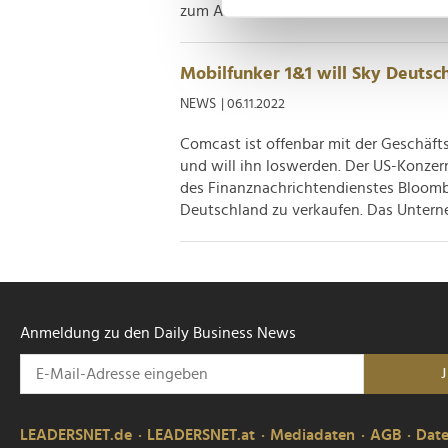
Einzelheiten
fest.
zum Austausch mit Freunden oder um 
Wir verwenden Cookies, um I
und die Zugriffe auf unsere 
Mobilfunker 1&1 will Sky Deutsc
Website an unsere Partner fü
NEWS
| 06.11.2022
möglicherweise mit weiteren
Comcast ist offenbar mit der Geschäft
der Dienste gesammelt habe
und will ihn loswerden. Der US-Konze
des Finanznachrichtendienstes Bloombe
Deutschland zu verkaufen. Das Unterne
Anmeldung zu den Daily Business News
LEADERSNET.de
LEADERSNET.at
Mediadaten
AGB
Dat