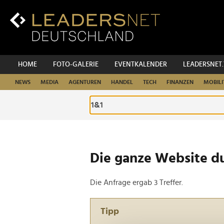
Zum
Inhalt
Zur
Fußzeilen-
Navigation
Zur
HOME
FOTO-GALERIE
EVENTKALENDER
LEADERSNET
Hauptnavigation
NEWS
MEDIA
AGENTUREN
HANDEL
TECH
FINANZEN
MOBILI
Die ganze Website d
Die Anfrage ergab 3 Treffer.
Tipp