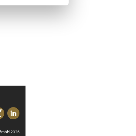
 Medien anbieten zu können
hrer Verwendung unserer
 führen diese Informationen
ie im Rahmen Ihrer Nutzung
 GmbH 2026