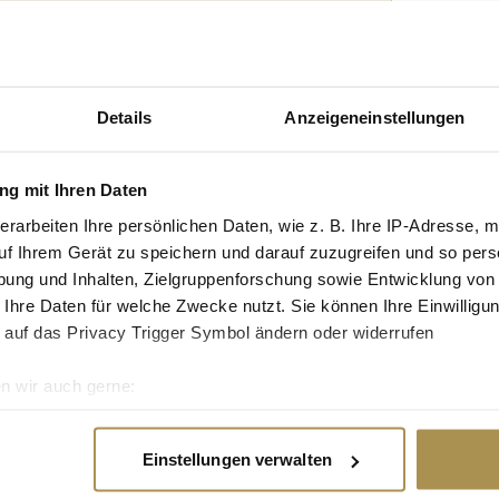
tgruppe enthalten: Setzen Sie die gesuchten
n: zb "Vorname Nachname".
ehrtägige Netzprobleme?
Details
Anzeigeneinstellungen
g mit Ihren Daten
Markt der Mobilfunknetzbetreiber eingetreten. Der
ktur verläuft in überschaubarer Geschwindigkeit,
erarbeiten Ihre persönlichen Daten, wie z. B. Ihre IP-Adresse, m
llen Halbjahresfinanzberichts klar wird, welchen
uf Ihrem Gerät zu speichern und darauf zuzugreifen und so pers
ung und Inhalten, Zielgruppenforschung sowie Entwicklung von
 Ihre Daten für welche Zwecke nutzt. Sie können Ihre Einwilligun
 auf das Privacy Trigger Symbol ändern oder widerrufen
So zufrieden sind die Deutschen mit ihren
n wir auch gerne:
re geografische Lage erfassen, welche bis auf einige Meter gen
würde sich der Großteil für die Telekom als
es Scannen nach bestimmten Merkmalen (Fingerprinting) identifi
Einstellungen verwalten
tphone ist ein wahrer Alleskönner und im Alltag
ie Ihre persönlichen Daten verarbeitet werden, und legen Sie I
tertainment oder die berufliche Erreichbarkeit,