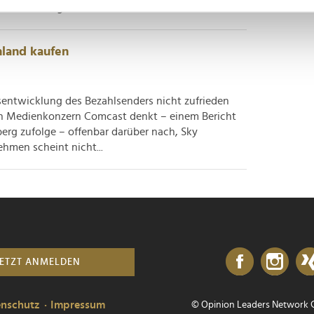
Überweisungen...
nhalte und Anzeigen zu personalisieren, Funktionen für soziale
Website zu analysieren. Außerdem geben wir Informationen zu I
hland kaufen
r soziale Medien, Werbung und Analysen weiter. Unsere Partner
 Daten zusammen, die Sie ihnen bereitgestellt haben oder die s
sentwicklung des Bezahlsenders nicht zufrieden
n.
rn Medienkonzern Comcast denkt – einem Bericht
rg zufolge – offenbar darüber nach, Sky
hmen scheint nicht...
JETZT ANMELDEN
enschutz
Impressum
© Opinion Leaders Network