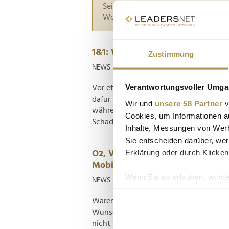
Seiten suchen, die genau diese Wor
Wörter zwischen Anführungszeiche
1&1: Wie viele Kunden kosten m
Zustimmung
NEWS
| 11.08.2024
Verantwortungsvoller Umgan
Vor etwa acht Monaten ist 1&1 in den 
dafür notwendige Ausbau von Infrastru
Wir und
unsere 58 Partner
v
während vor dem Hintergrund des aktue
Cookies, um Informationen a
Schaden der große Netzausausfall im...
Inhalte, Messungen von Werb
Sie entscheiden darüber, wer
Erklärung oder durch Klicken
O2, Vodafone, Telekom und 1&1: 
Mobilfunkanbietern
Wenn Sie es erlauben, würde
NEWS
| 21.12.2022
Informationen über Ih
Wären alle Tarife und Anbieter gleich, 
Ihr Gerät durch aktiv
Wunschanbieter entscheiden. Das Smar
Erfahren Sie mehr darüber, w
nicht mehr wegzudenken. Egal ob für En