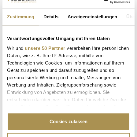
eine der zentralen Herausforderungen europäischer
Raumfahrt: den Aufbau eines eigenständigen,
Zustimmung
Details
Anzeigeneinstellungen
Über
wettbewerbsfähigen Zugangs zum All.
https://isaraerospace.com/
Verantwortungsvoller Umgang mit Ihren Daten
Wir und
unsere 58 Partner
verarbeiten Ihre persönlichen
Daten, wie z. B. Ihre IP-Adresse, mithilfe von
Technologien wie Cookies, um Informationen auf Ihrem
Gerät zu speichern und darauf zuzugreifen und so
personalisierte Werbung und Inhalte, Messungen von
Werbung und Inhalten, Zielgruppenforschung sowie
Entwicklung von Angeboten zu ermöglichen. Sie
entscheiden darüber, wer Ihre Daten für welche Zwecke
nutzt. Sie können Ihre Einwilligung jederzeit über die
ISAR AEROSPACE RAKETE
Cookie-Erklärung oder durch Klicken auf das Privacy
Trigger Symbol ändern oder widerrufen
Cookies zulassen
SPECTRUM RAKETE TESTFLUG
Wenn Sie es erlauben, würden wir auch gerne:
RAKETENSTART EUROPA STARTUP