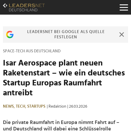
Zum
Inhalt
Zur
Fußzeilen-
Navigation
LEADERSNET BEI GOOGLE ALS QUELLE
Zur
FESTLEGEN
Hauptnavigation
SPACE-TECH AUS DEUTSCHLAND
Isar Aerospace plant neuen
Raketenstart – wie ein deutsches
Startup Europas Raumfahrt
antreibt
NEWS,
TECH,
STARTUPS
| Redaktion
| 26.03.2026
Die private Raumfahrt in Europa nimmt Fahrt auf –
und Deutschland will dabei eine Schlüsselrolle