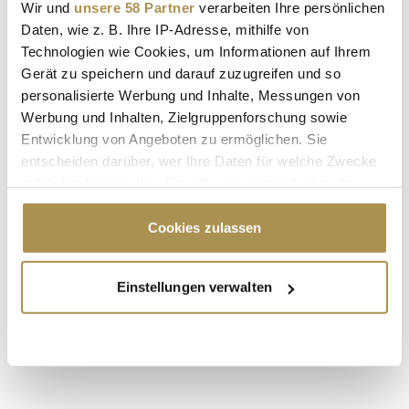
Wir und
unsere 58 Partner
verarbeiten Ihre persönlichen
Daten, wie z. B. Ihre IP-Adresse, mithilfe von
Technologien wie Cookies, um Informationen auf Ihrem
Sicherheitscode bestätigen:
*
Gerät zu speichern und darauf zuzugreifen und so
personalisierte Werbung und Inhalte, Messungen von
Werbung und Inhalten, Zielgruppenforschung sowie
Entwicklung von Angeboten zu ermöglichen. Sie
entscheiden darüber, wer Ihre Daten für welche Zwecke
nutzt. Sie können Ihre Einwilligung jederzeit über die
Cookie-Erklärung oder durch Klicken auf das Privacy
Trigger Symbol ändern oder widerrufen
Cookies zulassen
* Pflichtfelder.
ABSENDEN
Wenn Sie es erlauben, würden wir auch gerne:
Einstellungen verwalten
Informationen über Ihre geografische Lage
LEADERSNET.TV
erfassen, welche bis auf einige Meter genau sein
können
LAUTSCHALTEN
Ihr Gerät durch aktives Scannen nach
bestimmten Merkmalen (Fingerprinting) identifizieren
Erfahren Sie mehr darüber, wie Ihre persönlichen Daten