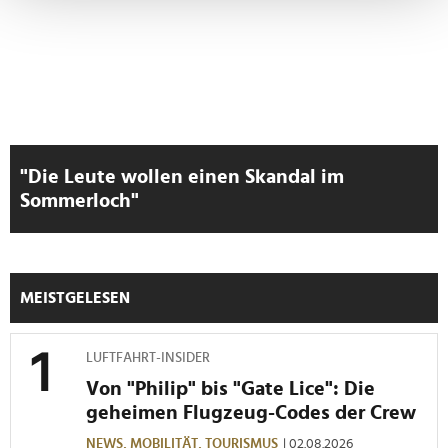
verarbeitet werden, und legen Sie Ihre Präferenzen im
Abschnitt Einzelheiten
fest.
Wir verwenden Cookies, um Inhalte und Anzeigen zu
personalisieren, Funktionen für soziale Medien anbieten
zu können und die Zugriffe auf unsere Website zu
analysieren. Außerdem geben wir Informationen zu Ihrer
"Die Leute wollen einen Skandal im
Verwendung unserer Website an unsere Partner für
Sommerloch"
soziale Medien, Werbung und Analysen weiter. Unsere
Partner führen diese Informationen möglicherweise mit
weiteren Daten zusammen, die Sie ihnen bereitgestellt
haben oder die sie im Rahmen Ihrer Nutzung der Dienste
MEISTGELESEN
gesammelt haben.
LUFTFAHRT-INSIDER
Von "Philip" bis "Gate Lice": Die
geheimen Flugzeug-Codes der Crew
NEWS,
MOBILITÄT,
TOURISMUS
| 02.08.2026