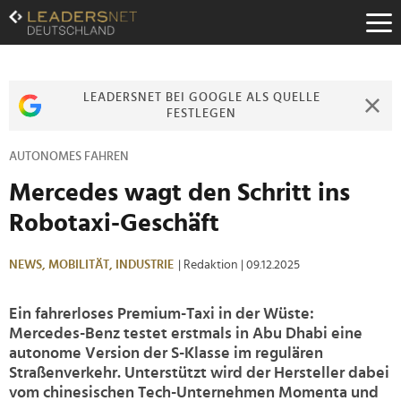
Zum
Inhalt
Zur
Fußzeilen-
Navigation
LEADERSNET BEI GOOGLE ALS QUELLE
Zur
FESTLEGEN
Hauptnavigation
AUTONOMES FAHREN
Mercedes wagt den Schritt ins
Robotaxi-Geschäft
NEWS,
MOBILITÄT,
INDUSTRIE
| Redaktion
| 09.12.2025
Ein fahrerloses Premium-Taxi in der Wüste:
Mercedes-Benz testet erstmals in Abu Dhabi eine
autonome Version der S-Klasse im regulären
Straßenverkehr. Unterstützt wird der Hersteller dabei
vom chinesischen Tech-Unternehmen Momenta und