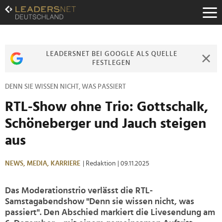
Zum
Inhalt
Zur
Fußzeilen-
Navigation
LEADERSNET BEI GOOGLE ALS QUELLE
Zur
FESTLEGEN
Hauptnavigation
DENN SIE WISSEN NICHT, WAS PASSIERT
RTL-Show ohne Trio: Gottschalk,
Schöneberger und Jauch steigen
aus
NEWS,
MEDIA,
KARRIERE
| Redaktion
| 09.11.2025
Das Moderationstrio verlässt die RTL-
Samstagabendshow "Denn sie wissen nicht, was
passiert". Den Abschied markiert die Livesendung am