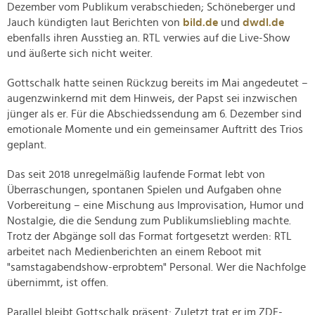
Dezember vom Publikum verabschieden; Schöneberger und
Jauch kündigten laut Berichten von
bild.de
und
dwdl.de
ebenfalls ihren Ausstieg an. RTL verwies auf die Live-Show
und äußerte sich nicht weiter.
Gottschalk hatte seinen Rückzug bereits im Mai angedeutet –
augenzwinkernd mit dem Hinweis, der Papst sei inzwischen
jünger als er. Für die Abschiedssendung am 6. Dezember sind
emotionale Momente und ein gemeinsamer Auftritt des Trios
geplant.
Das seit 2018 unregelmäßig laufende Format lebt von
Überraschungen, spontanen Spielen und Aufgaben ohne
Vorbereitung – eine Mischung aus Improvisation, Humor und
Nostalgie, die die Sendung zum Publikumsliebling machte.
Trotz der Abgänge soll das Format fortgesetzt werden: RTL
arbeitet nach Medienberichten an einem Reboot mit
"samstagabendshow-erprobtem" Personal. Wer die Nachfolge
übernimmt, ist offen.
Parallel bleibt Gottschalk präsent: Zuletzt trat er im ZDF-