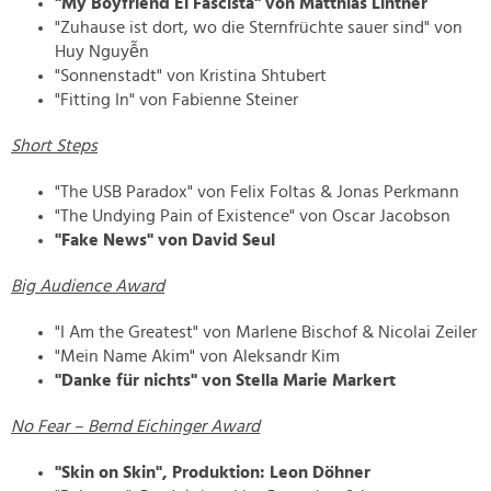
"My Boyfriend El Fascista" von Matthias Lintner
"Zuhause ist dort, wo die Sternfrüchte sauer sind" von
Huy Nguyễn
"Sonnenstadt" von Kristina Shtubert
"Fitting In" von Fabienne Steiner
Short Steps
"The USB Paradox" von Felix Foltas & Jonas Perkmann
"The Undying Pain of Existence" von Oscar Jacobson
"Fake News" von David Seul
Big Audience Award
"I Am the Greatest" von Marlene Bischof & Nicolai Zeiler
"Mein Name Akim" von Aleksandr Kim
"Danke für nichts" von Stella Marie Markert
No Fear – Bernd Eichinger Award
"Skin on Skin", Produktion: Leon Döhner