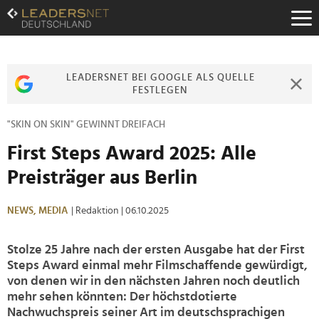
Zum
Inhalt
Zur
Fußzeilen-
Navigation
LEADERSNET BEI GOOGLE ALS QUELLE
Zur
FESTLEGEN
Hauptnavigation
"SKIN ON SKIN" GEWINNT DREIFACH
First Steps Award 2025: Alle
Preisträger aus Berlin
NEWS,
MEDIA
| Redaktion
| 06.10.2025
Stolze 25 Jahre nach der ersten Ausgabe hat der First
Steps Award einmal mehr Filmschaffende gewürdigt,
von denen wir in den nächsten Jahren noch deutlich
mehr sehen könnten: Der höchstdotierte
Nachwuchspreis seiner Art im deutschsprachigen