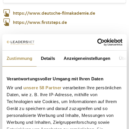
https://www.deutsche-filmakademie.de
https://www.firststeps.de
Zustimmung
Details
Anzeigeneinstellungen
Über
Verantwortungsvoller Umgang mit Ihren Daten
Wir und
unsere 58 Partner
verarbeiten Ihre persönlichen
Daten, wie z. B. Ihre IP-Adresse, mithilfe von
FIRST STEPS
FIRST STEPS AWARD
Technologien wie Cookies, um Informationen auf Ihrem
ALLE GEWINNER
ALLE GEWINNER 2025
FILM
Gerät zu speichern und darauf zuzugreifen und so
personalisierte Werbung und Inhalte, Messungen von
PREISVERLEIHUNG
DEUTSCHE FILMAKADEMIE
Werbung und Inhalten, Zielgruppenforschung sowie